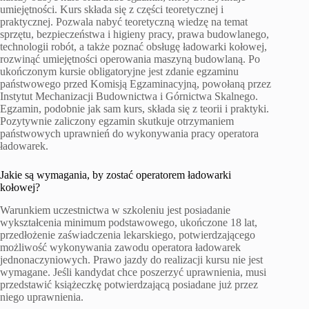
umiejętności. Kurs składa się z części teoretycznej i
praktycznej. Pozwala nabyć teoretyczną wiedzę na temat
sprzętu, bezpieczeństwa i higieny pracy, prawa budowlanego,
technologii robót, a także poznać obsługę ładowarki kołowej,
rozwinąć umiejętności operowania maszyną budowlaną. Po
ukończonym kursie obligatoryjne jest zdanie egzaminu
państwowego przed Komisją Egzaminacyjną, powołaną przez
Instytut Mechanizacji Budownictwa i Górnictwa Skalnego.
Egzamin, podobnie jak sam kurs, składa się z teorii i praktyki.
Pozytywnie zaliczony egzamin skutkuje otrzymaniem
państwowych uprawnień do wykonywania pracy operatora
ładowarek.
Jakie są wymagania, by zostać operatorem ładowarki
kołowej?
Warunkiem uczestnictwa w szkoleniu jest posiadanie
wykształcenia minimum podstawowego, ukończone 18 lat,
przedłożenie zaświadczenia lekarskiego, potwierdzającego
możliwość wykonywania zawodu operatora ładowarek
jednonaczyniowych. Prawo jazdy do realizacji kursu nie jest
wymagane. Jeśli kandydat chce poszerzyć uprawnienia, musi
przedstawić książeczkę potwierdzającą posiadane już przez
niego uprawnienia.