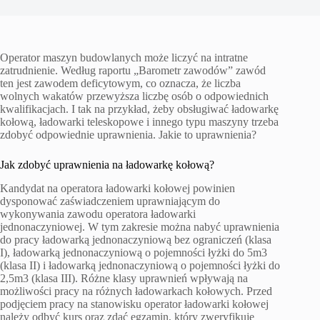
Operator maszyn budowlanych może liczyć na intratne
zatrudnienie. Według raportu „Barometr zawodów” zawód
ten jest zawodem deficytowym, co oznacza, że liczba
wolnych wakatów przewyższa liczbę osób o odpowiednich
kwalifikacjach. I tak na przykład, żeby obsługiwać ładowarkę
kołową, ładowarki teleskopowe i innego typu maszyny trzeba
zdobyć odpowiednie uprawnienia. Jakie to uprawnienia?
Jak zdobyć uprawnienia na ładowarkę kołową?
Kandydat na operatora ładowarki kołowej powinien
dysponować zaświadczeniem uprawniającym do
wykonywania zawodu operatora ładowarki
jednonaczyniowej. W tym zakresie można nabyć uprawnienia
do pracy ładowarką jednonaczyniową bez ograniczeń (klasa
I), ładowarką jednonaczyniową o pojemności łyżki do 5m3
(klasa II) i ładowarką jednonaczyniową o pojemności łyżki do
2,5m3 (klasa III). Różne klasy uprawnień wpływają na
możliwości pracy na różnych ładowarkach kołowych. Przed
podjęciem pracy na stanowisku operator ładowarki kołowej
należy odbyć kurs oraz zdać egzamin, który zweryfikuje