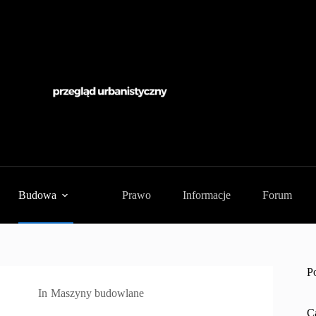
Budowa
Prawo
Informacje
Forum
P
In
Maszyny budowlane
C