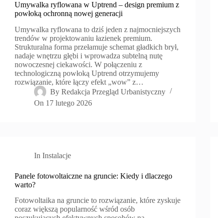
Umywalka ryflowana w Uptrend – design premium z
powłoką ochronną nowej generacji
Umywalka ryflowana to dziś jeden z najmocniejszych
trendów w projektowaniu łazienek premium.
Strukturalna forma przełamuje schemat gładkich brył,
nadaje wnętrzu głębi i wprowadza subtelną nutę
nowoczesnej ciekawości. W połączeniu z
technologiczną powłoką Uptrend otrzymujemy
rozwiązanie, które łączy efekt „wow” z…
By
Redakcja Przegląd Urbanistyczny
On
17 lutego 2026
In
Instalacje
Panele fotowoltaiczne na gruncie: Kiedy i dlaczego
warto?
Fotowoltaika na gruncie to rozwiązanie, które zyskuje
coraz większą popularność wśród osób
poszukujących efektywnych sposobów na