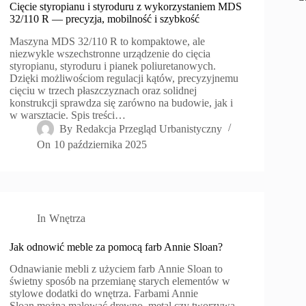
Cięcie styropianu i styroduru z wykorzystaniem MDS
32/110 R — precyzja, mobilność i szybkość
Maszyna MDS 32/110 R to kompaktowe, ale
niezwykle wszechstronne urządzenie do cięcia
styropianu, styroduru i pianek poliuretanowych.
Dzięki możliwościom regulacji kątów, precyzyjnemu
cięciu w trzech płaszczyznach oraz solidnej
konstrukcji sprawdza się zarówno na budowie, jak i
w warsztacie. Spis treści…
By
Redakcja Przegląd Urbanistyczny
On
10 października 2025
In
Wnętrza
Jak odnowić meble za pomocą farb Annie Sloan?
Odnawianie mebli z użyciem farb Annie Sloan to
świetny sposób na przemianę starych elementów w
stylowe dodatki do wnętrza. Farbami Annie
Sloan można malować drewno, metal czy tworzywa