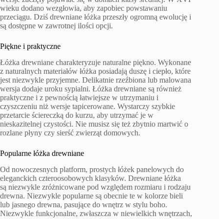
wieku dodano wezgłowia, aby zapobiec powstawaniu
przeciągu. Dziś drewniane łóżka przeszły ogromną ewolucję i
są dostępne w zawrotnej ilości opcji.
Piękne i praktyczne
Łóżka drewniane charakteryzuje naturalne piękno. Wykonane
z naturalnych materiałów łóżka posiadają duszę i ciepło, które
jest niezwykle przyjemne. Delikatnie rzeźbiona lub malowana
wersja dodaje uroku sypialni. Łóżka drewniane są również
praktyczne i z pewnością łatwiejsze w utrzymaniu i
czyszczeniu niż wersje tapicerowane. Wystarczy szybkie
przetarcie ściereczką do kurzu, aby utrzymać je w
nieskazitelnej czystości. Nie musisz się też zbytnio martwić o
rozlane płyny czy sierść zwierząt domowych.
Popularne łóżka drewniane
Od nowoczesnych platform, prostych łóżek panelowych do
eleganckich czteroosobowych klasyków. Drewniane łóżka
są niezwykle zróżnicowane pod względem rozmiaru i rodzaju
drewna. Niezwykle popularne są obecnie te w kolorze bieli
lub jasnego drewna, pasujące do wnętrz w stylu boho.
Niezwykle funkcjonalne, zwłaszcza w niewielkich wnętrzach,