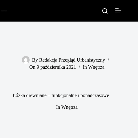
Przejdź
do
treści
By
Redakcja Przegląd Urbanistyczny
On
9 października 2021
In
Wnętrza
Łóżka drewniane – funkcjonalne i ponadczasowe
In
Wnętrza