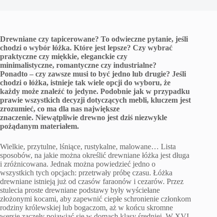
Drewniane czy tapicerowane? To odwieczne pytanie, jeśli
chodzi o wybór łóżka. Które jest lepsze? Czy wybrać
praktyczne czy miękkie, eleganckie czy
minimalistyczne, romantyczne czy industrialne?
Ponadto – czy zawsze musi to być jedno lub drugie? Jeśli
chodzi o łóżka, istnieje tak wiele opcji do wyboru, że
każdy może znaleźć to jedyne. Podobnie jak w przypadku
prawie wszystkich decyzji dotyczących mebli, kluczem jest
zrozumieć, co ma dla nas największe
znaczenie. Niewątpliwie drewno jest dziś niezwykle
pożądanym materiałem.
Wielkie, przytulne, lśniące, rustykalne, malowane… Lista
sposobów, na jakie można określić drewniane łóżka jest długa
i zróżnicowana. Jednak można powiedzieć jedno o
wszystkich tych opcjach: przetrwały próbę czasu. Łóżka
drewniane istnieją już od czasów faraonów i cezarów. Przez
stulecia proste drewniane podstawy były wyściełane
złożonymi kocami, aby zapewnić ciepłe schronienie członkom
rodziny królewskiej lub bogaczom, aż w końcu skromne
wersje zaczęły pojawiać się w domach klasy średniej. W XVI