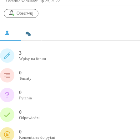
Ostatnio widziany: lip 25, 2022
Obserwuj
3
Wpisy na forum
0
Tematy
0
Pytania
0
Odpowiedzi
0
Komentarze do pytań