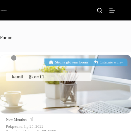
Przejdź
do
treści
Forum
Strona główna forum
|
Ostatnie wpisy
kamil
@kamil
New Member
Połączone: lip 25, 2022