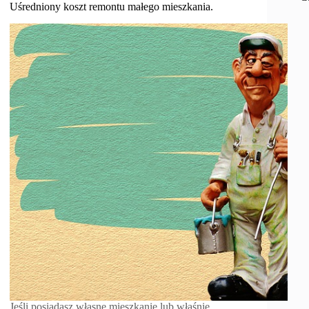
Uśredniony koszt remontu małego mieszkania.
Jeśli posiadasz własne mieszkanie lub właśnie