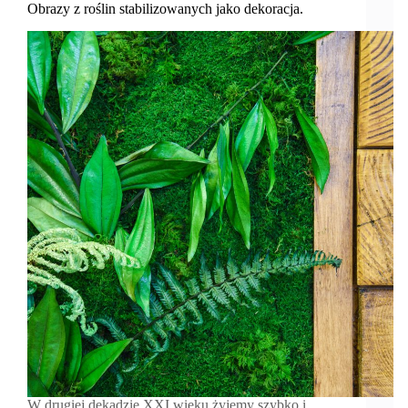
Obrazy z roślin stabilizowanych jako dekoracja.
W drugiej dekadzie XXI wieku żyjemy szybko i