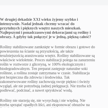
W drugiej dekadzie XXI wieku żyjemy szybko i
intensywnie. Nadal jednak chcemy wracać do
przytulnych i pięknych wnętrz naszych mieszkań.
Najlepszymi i ponadczasowymi dekoracjami są rośliny i
obrazy. A gdyby tak połączyć je w jedną, piękną całość?
Rośliny stabilizowane zamknięte w formie obrazu i gotowe do
powieszenia na ścianie są przyszłością, ale także
teraźniejszością aranżowania wnętrz. Rośliny stabilizowane są
właściwie wieloletnie. Proces stabilizacji polega na zanurzeniu
roślin w roztworze z gliceryną, w 100% ekologicznym i
biodegradowalnym. Ten preparat zastępuje naturalne soki
roślinne, a roślina zostaje zatrzymana w czasie. Stabilizacja
jest bezpieczna dla zdrowia i środowiska. Tak
zakonserwowane rośliny zachowują swoje piękno i świeży
wygląd, ale nie potrzebują żadnej pielęgnacji. Nie trzeba ich
podlewać, podcinać, a nawet spryskiwać wodą.
Rośliny nie starzeją się, nie wysychają i nie więdną. Nie
trzeba sprzątać opadłych liści, ani eksponować obrazów na