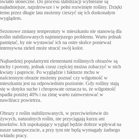
światło słoneczne. Do procesu stabilizacji wybierane są
najładniejsze, najzdrowsze i w pełni rozwinięte rośliny. Dzięki
temu przez długie lata możemy cieszyć się ich doskonałym
wyglądem.
Sezonowe zmiany temperatury w mieszkaniu nie stanowią dla
roślin stabilizowanych najmniejszego problemu. Warto jednak
pamiętać, by nie wystawiać ich na ostre słońce ponieważ
intensywna zieleń może stracić swój kolor.
Najbardziej popularnymi elementami roślinnych obrazów są
mchy i porosty, jednak coraz częściej można zobaczyć w nich
kwiaty i paprocie. Po wyglądzie i fakturze mchu w
naściennym obrazie możemy poznać czy wilgotność w
mieszkaniu jest na odpowiednim poziomie. Gdy rośliny stają
się w dotyku suche i chropowate oznacza to, że wilgotność
spadła poniżej 40% i na zimę warto zainwestować w
nawilżacz powietrza.
Obrazy z roślin stabilizowanych, w przeciwieństwie do
żywych, naturalnych roślin, nie przyciągają kurzu ani
insektów. Ich uspokajający wygląd będzie dobrze wpływał na
nasze samopoczucie, a przy tym nie będą wymagały żadnego
wkładu pracy.