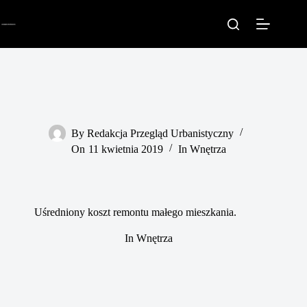
Przejdź
do
treści
By
Redakcja Przegląd Urbanistyczny
On
11 kwietnia 2019
In
Wnętrza
Uśredniony koszt remontu małego mieszkania.
In
Wnętrza