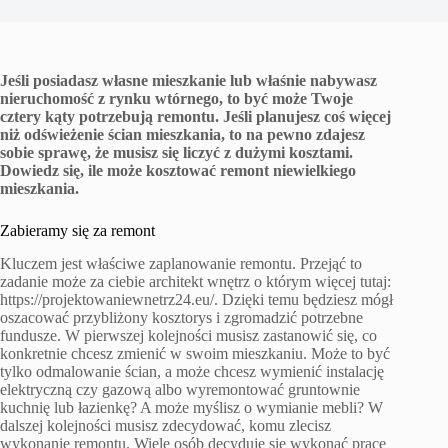
Jeśli posiadasz własne mieszkanie lub właśnie nabywasz
nieruchomość z rynku wtórnego, to być może Twoje
cztery kąty potrzebują remontu. Jeśli planujesz coś więcej
niż odświeżenie ścian mieszkania, to na pewno zdajesz
sobie sprawę, że musisz się liczyć z dużymi kosztami.
Dowiedz się, ile może kosztować remont niewielkiego
mieszkania.
Zabieramy się za remont
Kluczem jest właściwe zaplanowanie remontu. Przejąć to
zadanie może za ciebie architekt wnętrz o którym więcej tutaj:
https://projektowaniewnetrz24.eu/. Dzięki temu będziesz mógł
oszacować przybliżony kosztorys i zgromadzić potrzebne
fundusze. W pierwszej kolejności musisz zastanowić się, co
konkretnie chcesz zmienić w swoim mieszkaniu. Może to być
tylko odmalowanie ścian, a może chcesz wymienić instalację
elektryczną czy gazową albo wyremontować gruntownie
kuchnię lub łazienkę? A może myślisz o wymianie mebli? W
dalszej kolejności musisz zdecydować, komu zlecisz
wykonanie remontu. Wiele osób decyduje się wykonać prace