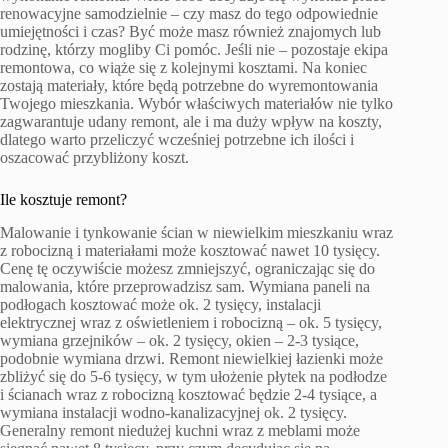
renowacyjne samodzielnie – czy masz do tego odpowiednie
umiejętności i czas? Być może masz również znajomych lub
rodzinę, którzy mogliby Ci pomóc. Jeśli nie – pozostaje ekipa
remontowa, co wiąże się z kolejnymi kosztami. Na koniec
zostają materiały, które będą potrzebne do wyremontowania
Twojego mieszkania. Wybór właściwych materiałów nie tylko
zagwarantuje udany remont, ale i ma duży wpływ na koszty,
dlatego warto przeliczyć wcześniej potrzebne ich ilości i
oszacować przybliżony koszt.
Ile kosztuje remont?
Malowanie i tynkowanie ścian w niewielkim mieszkaniu wraz
z robocizną i materiałami może kosztować nawet 10 tysięcy.
Cenę tę oczywiście możesz zmniejszyć, ograniczając się do
malowania, które przeprowadzisz sam. Wymiana paneli na
podłogach kosztować może ok. 2 tysięcy, instalacji
elektrycznej wraz z oświetleniem i robocizną – ok. 5 tysięcy,
wymiana grzejników – ok. 2 tysięcy, okien – 2-3 tysiące,
podobnie wymiana drzwi. Remont niewielkiej łazienki może
zbliżyć się do 5-6 tysięcy, w tym ułożenie płytek na podłodze
i ścianach wraz z robocizną kosztować będzie 2-4 tysiące, a
wymiana instalacji wodno-kanalizacyjnej ok. 2 tysięcy.
Generalny remont niedużej kuchni wraz z meblami może