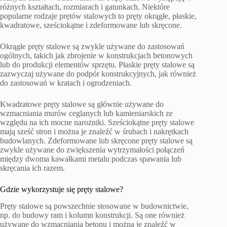
różnych kształtach, rozmiarach i gatunkach. Niektóre
popularne rodzaje prętów stalowych to pręty okrągłe, płaskie,
kwadratowe, sześciokątne i zdeformowane lub skręcone.
Okrągłe pręty stalowe są zwykle używane do zastosowań
ogólnych, takich jak zbrojenie w konstrukcjach betonowych
lub do produkcji elementów sprzętu. Płaskie pręty stalowe są
zazwyczaj używane do podpór konstrukcyjnych, jak również
do zastosowań w kratach i ogrodzeniach.
Kwadratowe pręty stalowe są głównie używane do
wzmacniania murów ceglanych lub kamieniarskich ze
względu na ich mocne narożniki. Sześciokątne pręty stalowe
mają sześć stron i można je znaleźć w śrubach i nakrętkach
budowlanych. Zdeformowane lub skręcone pręty stalowe są
zwykle używane do zwiększenia wytrzymałości połączeń
między dwoma kawałkami metalu podczas spawania lub
skręcania ich razem.
Gdzie wykorzystuje się pręty stalowe?
Pręty stalowe są powszechnie stosowane w budownictwie,
np. do budowy ram i kolumn konstrukcji. Są one również
używane do wzmacniania betonu i można je znaleźć w