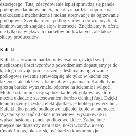
dziecięcego. Tutaj zdecydowanie lepiej sprawdzą się panele
podłogowe laminowane. Są one dużo bardziej odporne na
uszkodzenia mechaniczne i można stosować je na ogrzewanie
podłogowe. Szeroka oferta podłóg zarówno drewnianych jak i
laminowanych znajduje się w internecie. Znajdziemy tu ofertę
nie tylko największych marketów budowlanych, ale także
sklepy producentów.
Kafelki
Kafelki są towarem bardzo uniwersalnym, dzięki swej
niezliczonej ilości wzorów z powodzeniem dopasujemy je do
każdego rodzaju pomieszczenia. Jeśli mamy ogrzewanie
podłogowe świetnie sprawdzą się nie tylko w kuchni czy
łazience, ale także w salonie lub w sypialniach. Kafelki typu
gres są bardzo wytrzymałe, odporne na ścieranie i wilgoć.
Modne ostatnimi czasy są duże kafle rektyfikowane, które
można układać z zastosowaniem bardzo cienkiej fugi. Dzięki
temu możemy uzyskać efekt gładkiej, jednolitej powierzchni.
Kafelki albo panele podłogowe najlepiej kupić w internecie.
Wystarczy zacząć od okna internetowej wyszukiwarki i
wpisać hasło np. panele podłogowe kielce. Żadne inne
miejsce nie dostarczy nam takiej ilości wzorów, a ceny
również mogą okazać się być bardzo konkurencyjne.