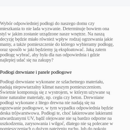
Wybór odpowiedniej podłogi do naszego domu czy
mieszkania to nie lada wyzwanie. Determinuje bowiem ona
styl w jakim zostanie urządzone nasze wnętrze. Na naszą
decyzję będzie miało również wpływ rodzaj ogrzewania jakie
mamy, a także pomieszczenie do którego wybieramy podłogę,
oraz sposób w jaki będziemy ją eksploatować. Jaką zatem
podłogę wybrać, aby była dla nas odpowiednia i gdzie
najlepiej udać się na zakupy?
Podłogi drewniane i panele podłogowe
Podłogi drewniane wykonane ze szlachetnego materiału,
nadają niepowtarzalny klimat naszym pomieszczeniom.
Świetnie komponują się z wystrojem, w którym używane są
inne naturalne materiały, np. cegła czy beton. Drewniane
podłogi wykonane z litego drewna nie nadają się na
ogrzewanie podłogowe, w tym wypadku odpowiednia będzie
deska trójwarstwowa. Podłogi te, choć lakierowane lakierami
utwardzanymi UV, bądź olejowane nie są bardzo odporne na
uszkodzenia, zarysowania i wilgoć, dlatego nie są polecane w
pomieszczeniach o dużym natężeniu ruchu, lub do pokoju