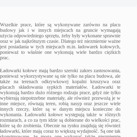
Wszelkie prace, które są wykonywane zarówno na placu
budowy jak i w innych miejscach na gruncie wymagają
użycia odpowiedniego sprzętu, żeby były wykonane sprawnie
oraz w jak najkrótszym czasie. Dlatego też niezmiernie ważne
jest posiadania w tych miejscach m.in. ładowarek kołowych,
ponieważ to właśnie one wykonują wiele bardzo ciężkich
prac.
Ładowarki kołowe mają bardzo szeroki zakres zastosowania,
ponieważ wykorzystywane są nie tylko na placu budowa, ale
także na terenach odkrywkowej kopalni kruszywa oraz
placach składowania sypkich materiałów. Ładowarki te
wykonują bardzo dużo różnego rodzaju prace, gdyż nie tylko
wybierają niepotrzebne materiały, ale również przewożą je w
inne miejsce, równają teren, robią nasyp oraz jeszcze wiele
innych rzeczy, które są w danym miejscu konieczne do
wykonania. Ładowarki kołowe występują także w różnych
rozmiarach, a co za tym idzie są dobierane do wielkości prac,
które są do zrobienia. Obecnie na rynku znajdują się również
ładowarki, które mają coraz to większą wydajność. Są one tak
skonstruowane, że mogą one wykonać także niezmiernie