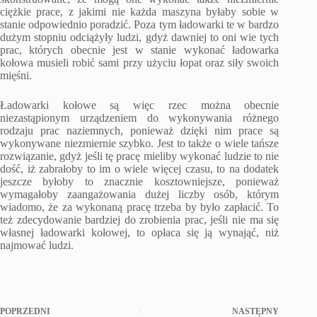
ciężkie prace, z jakimi nie każda maszyna byłaby sobie w
stanie odpowiednio poradzić. Poza tym ładowarki te w bardzo
dużym stopniu odciążyły ludzi, gdyż dawniej to oni wie tych
prac, których obecnie jest w stanie wykonać ładowarka
kołowa musieli robić sami przy użyciu łopat oraz siły swoich
mięśni.
Ładowarki kołowe są więc rzec można obecnie
niezastąpionym urządzeniem do wykonywania różnego
rodzaju prac naziemnych, ponieważ dzięki nim prace są
wykonywane niezmiernie szybko. Jest to także o wiele tańsze
rozwiązanie, gdyż jeśli tę pracę mieliby wykonać ludzie to nie
dość, iż zabrałoby to im o wiele więcej czasu, to na dodatek
jeszcze byłoby to znacznie kosztowniejsze, ponieważ
wymagałoby zaangażowania dużej liczby osób, którym
wiadomo, że za wykonaną pracę trzeba by było zapłacić. To
też zdecydowanie bardziej do zrobienia prac, jeśli nie ma się
własnej ładowarki kołowej, to opłaca się ją wynająć, niż
najmować ludzi.
POPRZEDNI
NASTĘPNY