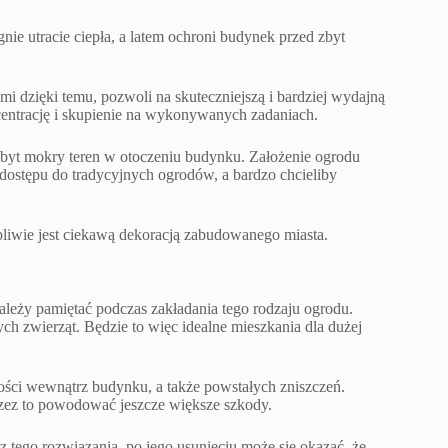
ie utracie ciepła, a latem ochroni budynek przed zbyt
mi dzięki temu, pozwoli na skuteczniejszą i bardziej wydajną
entrację i skupienie na wykonywanych zadaniach.
byt mokry teren w otoczeniu budynku. Założenie ogrodu
ostępu do tradycyjnych ogrodów, a bardzo chcieliby
tpliwie jest ciekawą dekoracją zabudowanego miasta.
ależy pamiętać podczas zakładania tego rodzaju ogrodu.
nych zwierząt. Będzie to więc idealne mieszkania dla dużej
ści wewnątrz budynku, a także powstałych zniszczeń.
rzez to powodować jeszcze większe szkody.
 tego rozwiązania, po jego usunięciu może się okazać, że