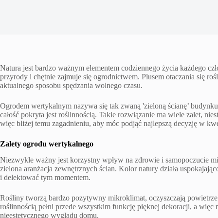
Natura jest bardzo ważnym elementem codziennego życia każdego czło
przyrody i chętnie zajmuje się ogrodnictwem. Plusem otaczania się rośl
aktualnego sposobu spędzania wolnego czasu.
Ogrodem wertykalnym nazywa się tak zwaną 'zieloną ścianę’ budynku
całość pokryta jest roślinnością. Takie rozwiązanie ma wiele zalet, ni
więc bliżej temu zagadnieniu, aby móc podjąć najlepszą decyzję w kw
Zalety ogrodu wertykalnego
Niezwykle ważny jest korzystny wpływ na zdrowie i samopoczucie mie
zielona aranżacja zewnętrznych ścian. Kolor natury działa uspokajając
i delektować tym momentem.
Rośliny tworzą bardzo pozytywny mikroklimat, oczyszczają powietrze 
roślinnością pełni przede wszystkim funkcję pięknej dekoracji, a wi
nieestetycznego wyglądu domu.