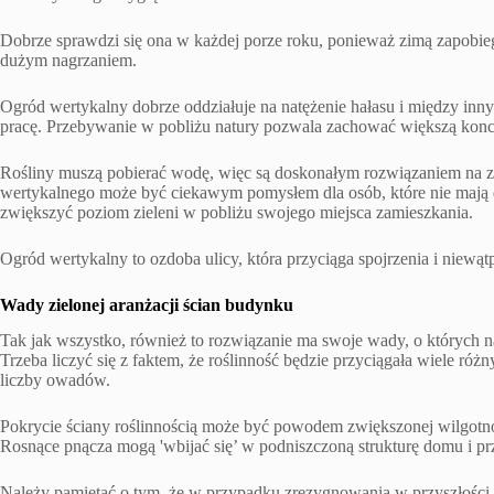
Dobrze sprawdzi się ona w każdej porze roku, ponieważ zimą zapobiegn
dużym nagrzaniem.
Ogród wertykalny dobrze oddziałuje na natężenie hałasu i między inny
pracę. Przebywanie w pobliżu natury pozwala zachować większą konc
Rośliny muszą pobierać wodę, więc są doskonałym rozwiązaniem na z
wertykalnego może być ciekawym pomysłem dla osób, które nie mają d
zwiększyć poziom zieleni w pobliżu swojego miejsca zamieszkania.
Ogród wertykalny to ozdoba ulicy, która przyciąga spojrzenia i niewą
Wady zielonej aranżacji ścian budynku
Tak jak wszystko, również to rozwiązanie ma swoje wady, o których n
Trzeba liczyć się z faktem, że roślinność będzie przyciągała wiele róż
liczby owadów.
Pokrycie ściany roślinnością może być powodem zwiększonej wilgotno
Rosnące pnącza mogą 'wbijać się’ w podniszczoną strukturę domu i p
Należy pamiętać o tym, że w przypadku zrezygnowania w przyszłości z