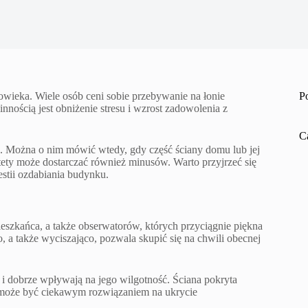
wieka. Wiele osób ceni sobie przebywanie na łonie
P
innością jest obniżenie stresu i wzrost zadowolenia z
C
. Można o nim mówić wtedy, gdy część ściany domu lub jej
estety może dostarczać również minusów. Warto przyjrzeć się
estii ozdabiania budynku.
szkańca, a także obserwatorów, których przyciągnie piękna
o, a także wyciszająco, pozwala skupić się na chwili obecnej
i dobrze wpływają na jego wilgotność. Ściana pokryta
ęc może być ciekawym rozwiązaniem na ukrycie